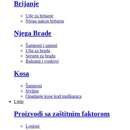
Brijanje
Ulje za brijanje
Njega nakon brijanja
Njega Brade
Šamponi i sapuni
Ulja za bradu
Serumi za bradu
Balzami i voskovi
Kosa
Šamponi
Styling
Opadanje kose kod muškaraca
Ljeto
Proizvodi sa zaštitnim faktorom
Losioni