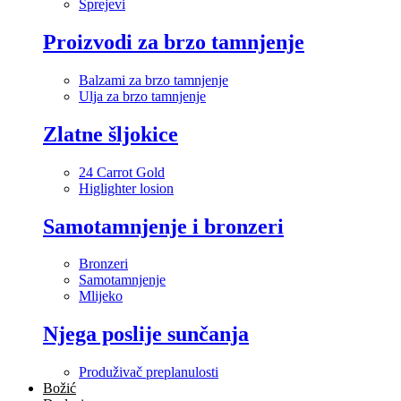
Sprejevi
Proizvodi za brzo tamnjenje
Balzami za brzo tamnjenje
Ulja za brzo tamnjenje
Zlatne šljokice
24 Carrot Gold
Higlighter losion
Samotamnjenje i bronzeri
Bronzeri
Samotamnjenje
Mlijeko
Njega poslije sunčanja
Produživač preplanulosti
Božić