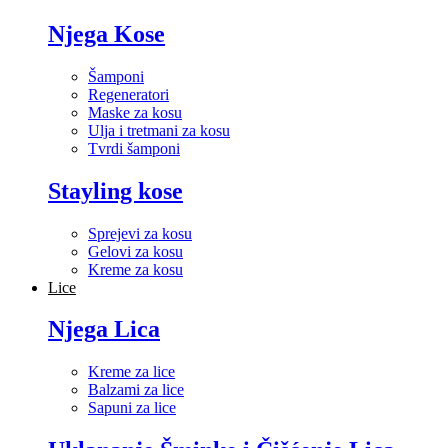
Njega Kose
Šamponi
Regeneratori
Maske za kosu
Ulja i tretmani za kosu
Tvrdi šamponi
Stayling kose
Sprejevi za kosu
Gelovi za kosu
Kreme za kosu
Lice
Njega Lica
Kreme za lice
Balzami za lice
Sapuni za lice