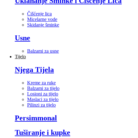
Uklananje Šminke i Čišćenje Lica
Čišćenje lica
Micelarne vode
Skidanje šminke
Usne
Balzami za usne
Tijelo
Njega Tijela
Kreme za ruke
Balzami za tijelo
Losioni za tijelo
Maslaci za tijelo
Pilinzi za tijelo
Persimmonal
Tuširanje i kupke