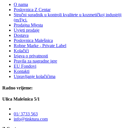
O nama
Poslovnica Z Centar
Stručni suradnik u kontroli kvalitete u kozmetičkoj industriji
(m/ž)ci.
Prodajna Mjesta
Uvjeti prodaje
Dostava
Poslovnica Malešnica
Robne Marke - Private Label
Kolačići
Izjava o privatnosti
Pravila za nagradne igre
EU Fondovi
Kontakti
Upravljanje kolačićima
Radno vrijeme:
Ulica Malešnica 5/1
01/ 3733 563
info@tinktura.com