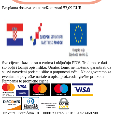
Besplatna dostava
za narudžbe iznad 53,09 EUR
Sve cijene iskazane su u eurima i uključuju PDV. Trudimo se dati
što bolji i točniji opis i sliku. Unatoč tome, ne možemo garantirati da
su svi navedeni podaci i slike u potpunosti točni. Ne odgovaramo za
eventualne pogreške nastale u opisu proizvoda, greške prilikom
štampanja te promjene cijena.
Tinktura | Ivanićeva 10, 10000 Zagreb | OIB: 31423968290