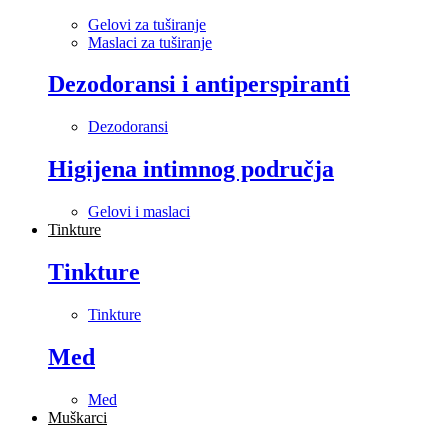
Gelovi za tuširanje
Maslaci za tuširanje
Dezodoransi i antiperspiranti
Dezodoransi
Higijena intimnog područja
Gelovi i maslaci
Tinkture
Tinkture
Tinkture
Med
Med
Muškarci