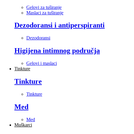
Gelovi za tuširanje
Maslaci za tuširanje
Dezodoransi i antiperspiranti
Dezodoransi
Higijena intimnog područja
Gelovi i maslaci
Tinkture
Tinkture
Tinkture
Med
Med
Muškarci