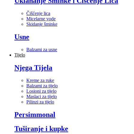
Uklananje Šminke i Čišćenje Lica
Čišćenje lica
Micelarne vode
Skidanje šminke
Usne
Balzami za usne
Tijelo
Njega Tijela
Kreme za ruke
Balzami za tijelo
Losioni za tijelo
Maslaci za tijelo
Pilinzi za tijelo
Persimmonal
Tuširanje i kupke