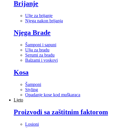
Brijanje
Ulje za brijanje
Njega nakon brijanja
Njega Brade
Šamponi i sapuni
Ulja za bradu
Serumi za bradu
Balzami i voskovi
Kosa
Šamponi
Styling
Opadanje kose kod muškaraca
Ljeto
Proizvodi sa zaštitnim faktorom
Losioni