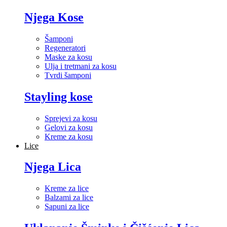
Njega Kose
Šamponi
Regeneratori
Maske za kosu
Ulja i tretmani za kosu
Tvrdi šamponi
Stayling kose
Sprejevi za kosu
Gelovi za kosu
Kreme za kosu
Lice
Njega Lica
Kreme za lice
Balzami za lice
Sapuni za lice