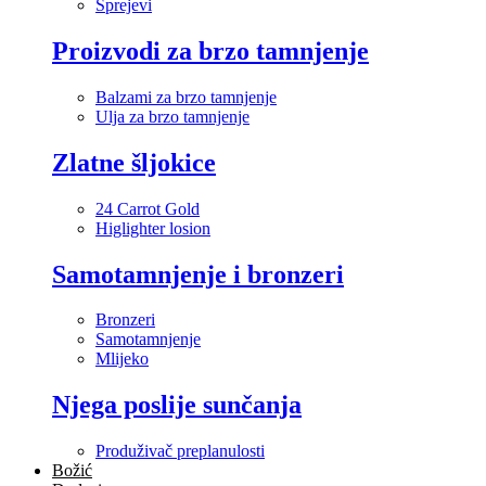
Sprejevi
Proizvodi za brzo tamnjenje
Balzami za brzo tamnjenje
Ulja za brzo tamnjenje
Zlatne šljokice
24 Carrot Gold
Higlighter losion
Samotamnjenje i bronzeri
Bronzeri
Samotamnjenje
Mlijeko
Njega poslije sunčanja
Produživač preplanulosti
Božić