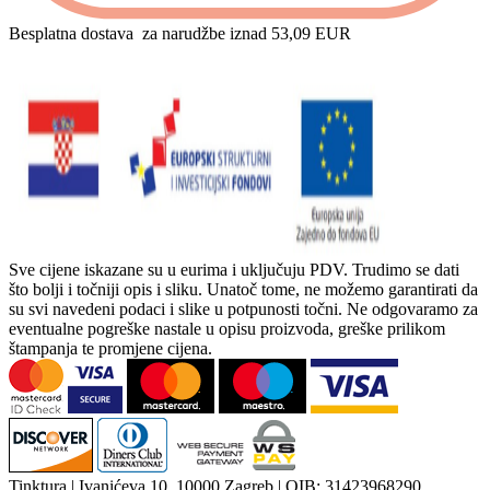
Besplatna dostava
za narudžbe iznad 53,09 EUR
Sve cijene iskazane su u eurima i uključuju PDV. Trudimo se dati
što bolji i točniji opis i sliku. Unatoč tome, ne možemo garantirati da
su svi navedeni podaci i slike u potpunosti točni. Ne odgovaramo za
eventualne pogreške nastale u opisu proizvoda, greške prilikom
štampanja te promjene cijena.
Tinktura | Ivanićeva 10, 10000 Zagreb | OIB: 31423968290