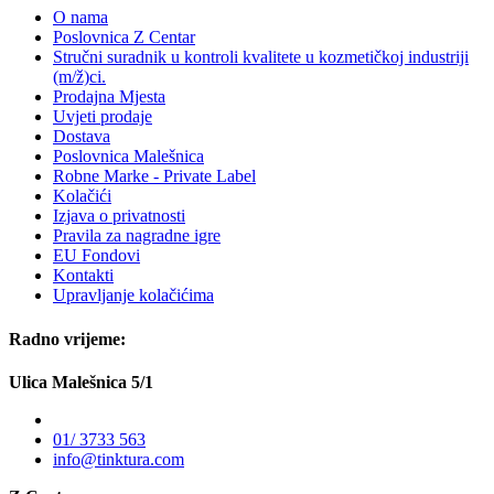
O nama
Poslovnica Z Centar
Stručni suradnik u kontroli kvalitete u kozmetičkoj industriji
(m/ž)ci.
Prodajna Mjesta
Uvjeti prodaje
Dostava
Poslovnica Malešnica
Robne Marke - Private Label
Kolačići
Izjava o privatnosti
Pravila za nagradne igre
EU Fondovi
Kontakti
Upravljanje kolačićima
Radno vrijeme:
Ulica Malešnica 5/1
01/ 3733 563
info@tinktura.com