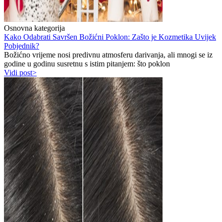
Osnovna kategorija
Kako Odabrati Savršen Božićni Poklon: Zašto je Kozmetika Uvijek
Pobjednik?
Božićno vrijeme nosi predivnu atmosferu darivanja, ali mnogi se iz
godine u godinu susretnu s istim pitanjem: što poklon
Vidi post>