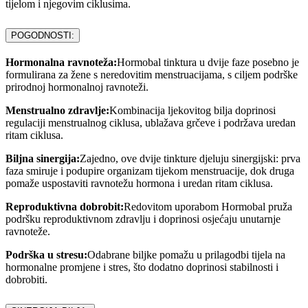
tijelom i njegovim ciklusima.
POGODNOSTI:
Hormonalna ravnoteža:
Hormobal tinktura u dvije faze posebno je
formulirana za žene s neredovitim menstruacijama, s ciljem podrške
prirodnoj hormonalnoj ravnoteži.
Menstrualno zdravlje:
Kombinacija ljekovitog bilja doprinosi
regulaciji menstrualnog ciklusa, ublažava grčeve i podržava uredan
ritam ciklusa.
Biljna sinergija:
Zajedno, ove dvije tinkture djeluju sinergijski: prva
faza smiruje i podupire organizam tijekom menstruacije, dok druga
pomaže uspostaviti ravnotežu hormona i uredan ritam ciklusa.
Reproduktivna dobrobit:
Redovitom uporabom Hormobal pruža
podršku reproduktivnom zdravlju i doprinosi osjećaju unutarnje
ravnoteže.
Podrška u stresu:
Odabrane biljke pomažu u prilagodbi tijela na
hormonalne promjene i stres, što dodatno doprinosi stabilnosti i
dobrobiti.