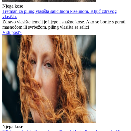
Njega kose
Tretman za piling vlasišta salicilnom kiselinom. Ključ zdravog
vlasišta.
Zdravo vlasište temelj je lijepe i snažne kose. Ako se borite s peruti,
masnoćom ili svrbežom, piling vlasišta sa salici
Vidi post>
Njega kose