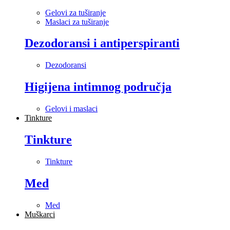
Gelovi za tuširanje
Maslaci za tuširanje
Dezodoransi i antiperspiranti
Dezodoransi
Higijena intimnog područja
Gelovi i maslaci
Tinkture
Tinkture
Tinkture
Med
Med
Muškarci