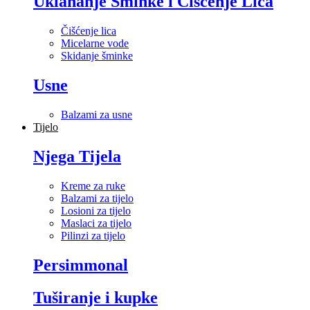
Uklananje Šminke i Čišćenje Lica
Čišćenje lica
Micelarne vode
Skidanje šminke
Usne
Balzami za usne
Tijelo
Njega Tijela
Kreme za ruke
Balzami za tijelo
Losioni za tijelo
Maslaci za tijelo
Pilinzi za tijelo
Persimmonal
Tuširanje i kupke