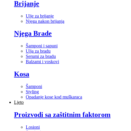
Brijanje
Ulje za brijanje
Njega nakon brijanja
Njega Brade
Šamponi i sapuni
Ulja za bradu
Serumi za bradu
Balzami i voskovi
Kosa
Šamponi
Styling
Opadanje kose kod muškaraca
Ljeto
Proizvodi sa zaštitnim faktorom
Losioni