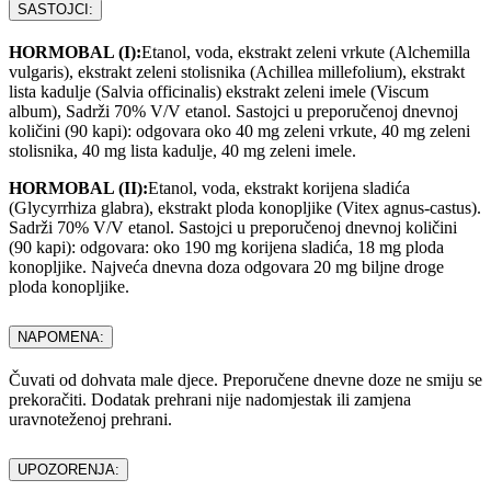
SASTOJCI:
HORMOBAL (I):
Etanol, voda, ekstrakt zeleni vrkute (Alchemilla
vulgaris), ekstrakt zeleni stolisnika (Achillea millefolium), ekstrakt
lista kadulje (Salvia officinalis) ekstrakt zeleni imele (Viscum
album), Sadrži 70% V/V etanol. Sastojci u preporučenoj dnevnoj
količini (90 kapi): odgovara oko 40 mg zeleni vrkute, 40 mg zeleni
stolisnika, 40 mg lista kadulje, 40 mg zeleni imele.
HORMOBAL (II):
Etanol, voda, ekstrakt korijena sladića
(Glycyrrhiza glabra), ekstrakt ploda konopljike (Vitex agnus-castus).
Sadrži 70% V/V etanol. Sastojci u preporučenoj dnevnoj količini
(90 kapi): odgovara: oko 190 mg korijena sladića, 18 mg ploda
konopljike. Najveća dnevna doza odgovara 20 mg biljne droge
ploda konopljike.
NAPOMENA:
Čuvati od dohvata male djece. Preporučene dnevne doze ne smiju se
prekoračiti. Dodatak prehrani nije nadomjestak ili zamjena
uravnoteženoj prehrani.
UPOZORENJA: