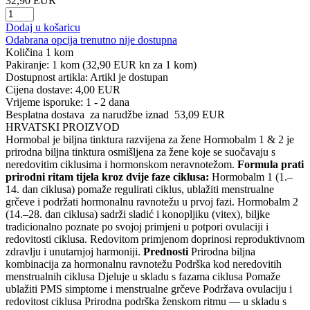
32,90 EUR
Dodaj u košaricu
Odabrana opcija trenutno nije dostupna
Količina
1 kom
Pakiranje: 1 kom
(32,90 EUR kn za 1 kom)
Dostupnost artikla:
Artikl je dostupan
Cijena dostave:
4,00 EUR
Vrijeme isporuke:
1 - 2 dana
Besplatna dostava
za narudžbe iznad
53,09 EUR
HRVATSKI PROIZVOD
Hormobal je biljna tinktura razvijena za žene Hormobalm 1 & 2 je
prirodna biljna tinktura osmišljena za žene koje se suočavaju s
neredovitim ciklusima i hormonskom neravnotežom.
Formula prati
prirodni ritam tijela kroz dvije faze ciklusa:
Hormobalm 1 (1.–
14. dan ciklusa) pomaže regulirati ciklus, ublažiti menstrualne
grčeve i podržati hormonalnu ravnotežu u prvoj fazi. Hormobalm 2
(14.–28. dan ciklusa) sadrži sladić i konopljiku (vitex), biljke
tradicionalno poznate po svojoj primjeni u potpori ovulaciji i
redovitosti ciklusa. Redovitom primjenom doprinosi reproduktivnom
zdravlju i unutarnjoj harmoniji.
Prednosti
Prirodna biljna
kombinacija za hormonalnu ravnotežu Podrška kod neredovitih
menstrualnih ciklusa Djeluje u skladu s fazama ciklusa Pomaže
ublažiti PMS simptome i menstrualne grčeve Podržava ovulaciju i
redovitost ciklusa Prirodna podrška ženskom ritmu — u skladu s