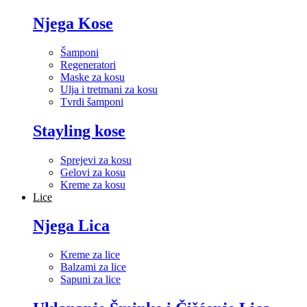
Njega Kose
Šamponi
Regeneratori
Maske za kosu
Ulja i tretmani za kosu
Tvrdi šamponi
Stayling kose
Sprejevi za kosu
Gelovi za kosu
Kreme za kosu
Lice
Njega Lica
Kreme za lice
Balzami za lice
Sapuni za lice