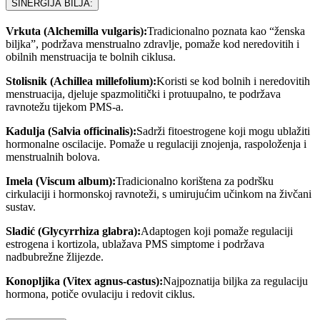
SINERGIJA BILJA:
Vrkuta (Alchemilla vulgaris):
Tradicionalno poznata kao “ženska
biljka”, podržava menstrualno zdravlje, pomaže kod neredovitih i
obilnih menstruacija te bolnih ciklusa.
Stolisnik (Achillea millefolium):
Koristi se kod bolnih i neredovitih
menstruacija, djeluje spazmolitički i protuupalno, te podržava
ravnotežu tijekom PMS-a.
Kadulja (Salvia officinalis):
Sadrži fitoestrogene koji mogu ublažiti
hormonalne oscilacije. Pomaže u regulaciji znojenja, raspoloženja i
menstrualnih bolova.
Imela (Viscum album):
Tradicionalno korištena za podršku
cirkulaciji i hormonskoj ravnoteži, s umirujućim učinkom na živčani
sustav.
Sladić (Glycyrrhiza glabra):
Adaptogen koji pomaže regulaciji
estrogena i kortizola, ublažava PMS simptome i podržava
nadbubrežne žlijezde.
Konopljika (Vitex agnus-castus):
Najpoznatija biljka za regulaciju
hormona, potiče ovulaciju i redovit ciklus.