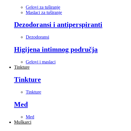
Gelovi za tuširanje
Maslaci za tuširanje
Dezodoransi i antiperspiranti
Dezodoransi
Higijena intimnog područja
Gelovi i maslaci
Tinkture
Tinkture
Tinkture
Med
Med
Muškarci