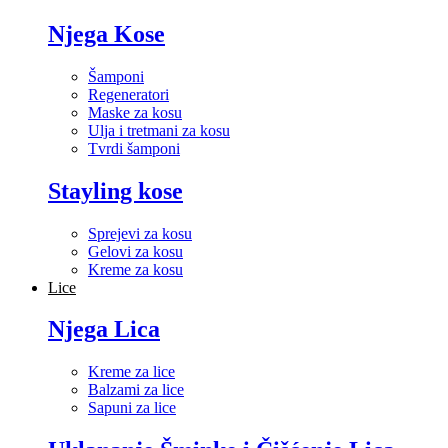
Njega Kose
Šamponi
Regeneratori
Maske za kosu
Ulja i tretmani za kosu
Tvrdi šamponi
Stayling kose
Sprejevi za kosu
Gelovi za kosu
Kreme za kosu
Lice
Njega Lica
Kreme za lice
Balzami za lice
Sapuni za lice