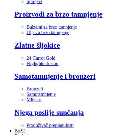
Sprejevi
Proizvodi za brzo tamnjenje
Balzami za brzo tamnjenje
Ulja za brzo tamnjenje
Zlatne šljokice
24 Carrot Gold
Higlighter losion
Samotamnjenje i bronzeri
Bronzeri
Samotamnjenje
Mlijeko
Njega poslije sunčanja
Produživač preplanulosti
Božić