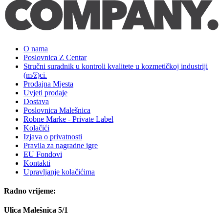
O nama
Poslovnica Z Centar
Stručni suradnik u kontroli kvalitete u kozmetičkoj industriji
(m/ž)ci.
Prodajna Mjesta
Uvjeti prodaje
Dostava
Poslovnica Malešnica
Robne Marke - Private Label
Kolačići
Izjava o privatnosti
Pravila za nagradne igre
EU Fondovi
Kontakti
Upravljanje kolačićima
Radno vrijeme:
Ulica Malešnica 5/1