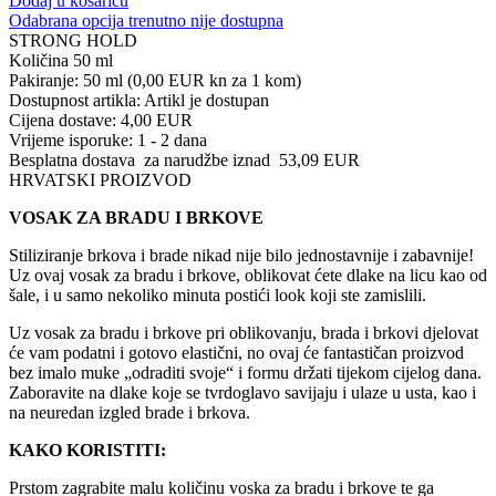
Dodaj u košaricu
Odabrana opcija trenutno nije dostupna
STRONG HOLD
Količina
50 ml
Pakiranje: 50 ml
(0,00 EUR kn za 1 kom)
Dostupnost artikla:
Artikl je dostupan
Cijena dostave:
4,00 EUR
Vrijeme isporuke:
1 - 2 dana
Besplatna dostava
za narudžbe iznad
53,09 EUR
HRVATSKI PROIZVOD
VOSAK ZA BRADU I BRKOVE
Stiliziranje brkova i brade nikad nije bilo jednostavnije i zabavnije!
Uz ovaj vosak za bradu i brkove, oblikovat ćete dlake na licu kao od
šale, i u samo nekoliko minuta postići look koji ste zamislili.
Uz vosak za bradu i brkove pri oblikovanju, brada i brkovi djelovat
će vam podatni i gotovo elastični, no ovaj će fantastičan proizvod
bez imalo muke „odraditi svoje“ i formu držati tijekom cijelog dana.
Zaboravite na dlake koje se tvrdoglavo savijaju i ulaze u usta, kao i
na neuredan izgled brade i brkova.
KAKO KORISTITI:
Prstom zagrabite malu količinu voska za bradu i brkove te ga