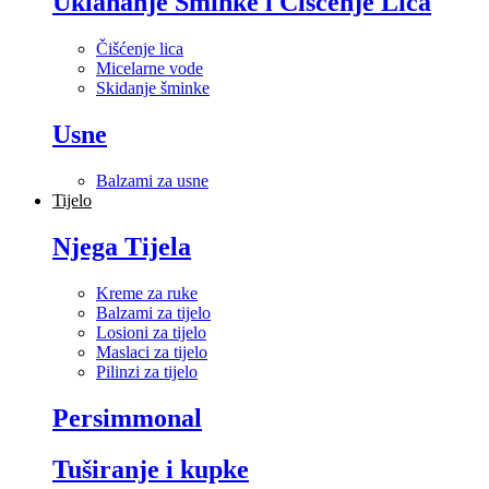
Uklananje Šminke i Čišćenje Lica
Čišćenje lica
Micelarne vode
Skidanje šminke
Usne
Balzami za usne
Tijelo
Njega Tijela
Kreme za ruke
Balzami za tijelo
Losioni za tijelo
Maslaci za tijelo
Pilinzi za tijelo
Persimmonal
Tuširanje i kupke