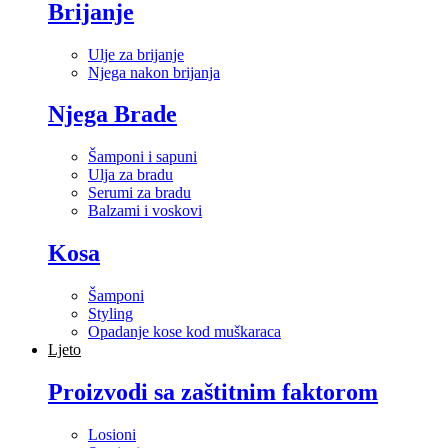
Brijanje
Ulje za brijanje
Njega nakon brijanja
Njega Brade
Šamponi i sapuni
Ulja za bradu
Serumi za bradu
Balzami i voskovi
Kosa
Šamponi
Styling
Opadanje kose kod muškaraca
Ljeto
Proizvodi sa zaštitnim faktorom
Losioni