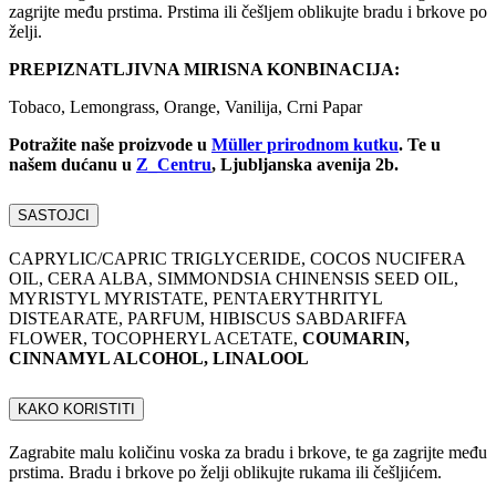
zagrijte među prstima. Prstima ili češljem oblikujte bradu i brkove po
želji.
PREPIZNATLJIVNA MIRISNA KONBINACIJA:
Tobaco, Lemongrass, Orange, Vanilija, Crni Papar
Potražite naše proizvode u
Müller prirodnom kutku
. Te u
našem dućanu u
Z_Centru
, Ljubljanska avenija 2b.
SASTOJCI
CAPRYLIC/CAPRIC TRIGLYCERIDE, COCOS NUCIFERA
OIL, CERA ALBA, SIMMONDSIA CHINENSIS SEED OIL,
MYRISTYL MYRISTATE, PENTAERYTHRITYL
DISTEARATE, PARFUM, HIBISCUS SABDARIFFA
FLOWER, TOCOPHERYL ACETATE,
COUMARIN,
CINNAMYL ALCOHOL, LINALOOL
KAKO KORISTITI
Zagrabite malu količinu voska za bradu i brkove, te ga zagrijte među
prstima. Bradu i brkove po želji oblikujte rukama ili češljićem.