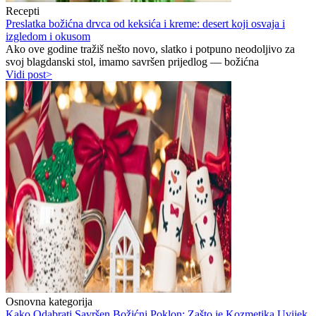
Recepti
Preslatka božićna drvca od keksića i kreme: desert koji osvaja i
izgledom i okusom
Ako ove godine tražiš nešto novo, slatko i potpuno neodoljivo za
svoj blagdanski stol, imamo savršen prijedlog — božićna
Vidi post>
Osnovna kategorija
Kako Odabrati Savršen Božićni Poklon: Zašto je Kozmetika Uvijek