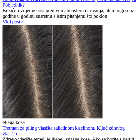
Pobjednik?
Božićno vrijeme nosi predivnu atmosferu darivanja, ali mnogi se iz
godine u godinu susretnu s istim pitanjem: što poklon
Vidi post>
Njega kose
Tretman za piling vlasišta salicilnom kiselinom. Ključ zdravog
vlasišta.
Zdravo vlasište temelj je lijepe i snažne kose. Ako se borite s peruti,